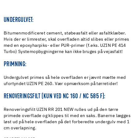
UNDERGULVET:
Bitumenmodificeret cement, støbeasfalt eller asfaltklæber.
Hvis der er limrester, skal overfladen altid slibes eller primes
med en epoxyharpiks- eller PUR-primer (f.eks. UZIN PE 414
Turbo) Systemopbygningerne kan ikke bruges på vejasfalt!
PRIMNING:
Undergulvet primes så hele overfladen er jævnt mætte med
ufortyndet UZIN PE 260. Vær opmærksom på tørretider!
RENOVERINGSFILT (KUN VED NC 160 / NC 585 F):
Renoveringsfilt UZIN RR 201 NEW rulles ud på den tørre
primede overflade og klippes til med en saks. Banerne lægges
løst ud på hele overfladen på det forberedte undergulv med 1
cm overlapning.