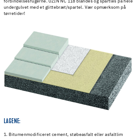
forbindelsesfugerne. UZIN NC 118 blandes og spartles på hele
undergulvet med et glittebræt/spartel. Vær opmærksom på
tørretider!
LAGENE:
1. Bitumenmodificeret cement, støbeasfalt eller asfaltlim