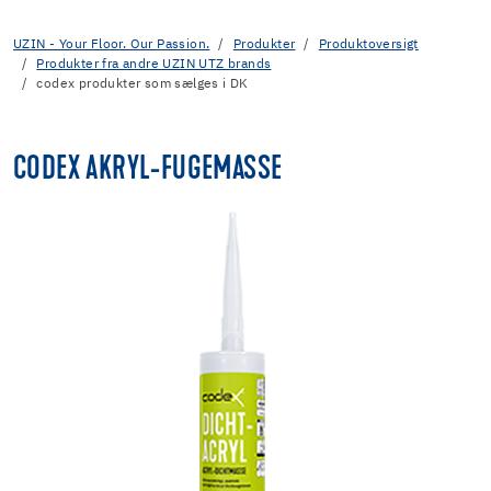
UZIN - Your Floor. Our Passion.
Produkter
Produktoversigt
Produkter fra andre UZIN UTZ brands
codex produkter som sælges i DK
CODEX AKRYL-FUGEMASSE