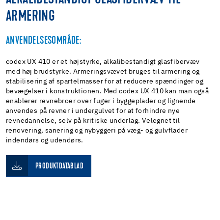
ARMERING
ANVENDELSESOMRÅDE:
codex UX 410 er et højstyrke, alkalibestandigt glasfibervæv
med høj brudstyrke. Armeringsvævet bruges til armering og
stabilisering af spartelmasser for at reducere spændinger og
bevægelser i konstruktionen. Med codex UX 410 kan man også
enablerer revnebroer over fuger i byggeplader og lignende
anvendes på revner i undergulvet for at forhindre nye
revnedannelse, selv på kritiske underlag. Velegnet til
renovering, sanering og nybyggeri på væg- og gulvflader
indendørs og udendørs.
PRODUKTDATABLAD