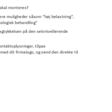
 skal monteres?
igere muligheder såsom "høj belastning",
kologisk behandling"
lagtykkelsen på den selvnivellerende
kontaktoplysninger, tilpas
ed dit firmalogo, og send den direkte til