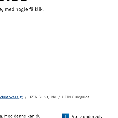
e, med nogle få klik.
oduktoversigt
UZIN Gulvguide
UZIN Gulvguide
dig. Med denne kan du
Vælg undergulv..