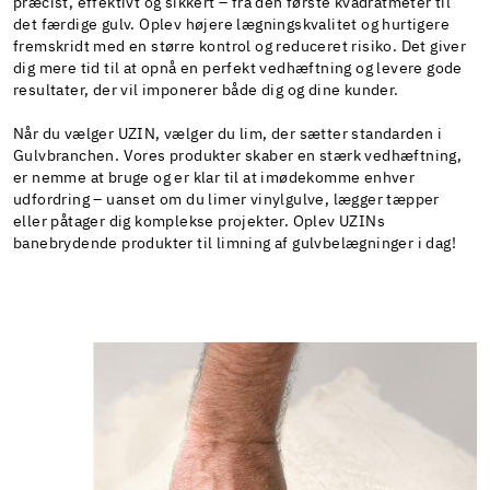
præcist, effektivt og sikkert – fra den første kvadratmeter til
det færdige gulv. Oplev højere lægningskvalitet og hurtigere
fremskridt med en større kontrol og reduceret risiko. Det giver
dig mere tid til at opnå en perfekt vedhæftning og levere gode
resultater, der vil imponerer både dig og dine kunder.
Når du vælger UZIN, vælger du lim, der sætter standarden i
Gulvbranchen. Vores produkter skaber en stærk vedhæftning,
er nemme at bruge og er klar til at imødekomme enhver
udfordring – uanset om du limer vinylgulve, lægger tæpper
eller påtager dig komplekse projekter. Oplev UZINs
banebrydende produkter til limning af gulvbelægninger i dag!