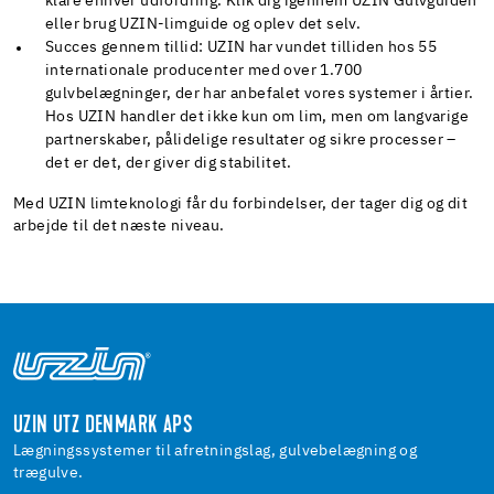
klare enhver udfordring. Klik dig igennem UZIN Gulvguiden
eller brug UZIN-limguide og oplev det selv.
Succes gennem tillid: UZIN har vundet tilliden hos 55
internationale producenter med over 1.700
gulvbelægninger, der har anbefalet vores systemer i årtier.
Hos UZIN handler det ikke kun om lim, men om langvarige
partnerskaber, pålidelige resultater og sikre processer –
det er det, der giver dig stabilitet.
Med UZIN limteknologi får du forbindelser, der tager dig og dit
arbejde til det næste niveau.
UZIN UTZ DENMARK APS
Lægningssystemer til afretningslag, gulvebelægning og
trægulve.