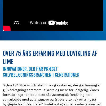
OVER 75 ÅRS ERFARING MED UDVIKLING AF
LIME
INNOVATIONER, DER HAR PRÆGET
GULVBELÆGNINGSBRANCHEN I GENERATIONER
Siden 1948 har vi udviklet lime og systemer, der gør limning af
gulvbelægning nemmere, sikrere og mere forudsigelig. Vores
formuleringer er resultatet af systematisk forskning, tæt
samarbejde med gulvlæggere og årtiers praktisk erfaring på
byggepladser. Resultatet: limteknologier, der skaber sikkerhed