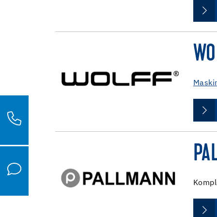
WO
Maskin
PA
Komple