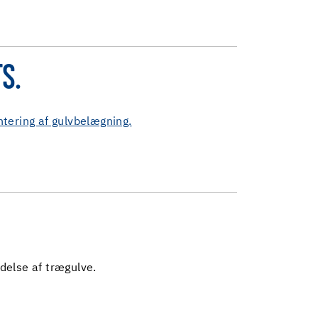
S.
ntering af gulvbelægning.
delse af trægulve.