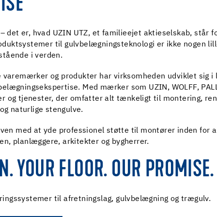
ISE
 det er, hvad UZIN UTZ, et familieejet aktieselskab, står for.
roduktsystemer til gulvbelægningsteknologi er ikke nogen lil
stående i verden.
 varemærker og produkter har virksomheden udviklet sig i lø
belægningsekspertise. Med mærker som UZIN, WOLFF, PALLM
og tjenester, der omfatter alt tænkeligt til montering, reno
 og naturlige stengulve.
aven med at yde professionel støtte til montører inden for 
n, planlæggere, arkitekter og bygherrer.
N. YOUR FLOOR. OUR PROMISE.
ingssystemer til afretningslag, gulvbelægning og trægulv.