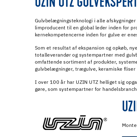
UZIN UTZ GULVEKSPERT
Gulvbelægningsteknologi i alle afskygninger –
limproducent til en global leder inden for p
kernekompetencerne inden for gulve er ene
Som et resultat af ekspansion og opkøb, nye
totalleverandør og systempartner med gulv
omfattende sortiment af produkter, systemer 
gulvbelægninger, trægulve, keramiske fliser
I over 100 år har UZIN UTZ helliget sig opg
gøre, som systempartner for handelsbranche
UZI
Monter