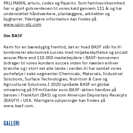
PALLMANN, arturo, codex og Pajarito. Som familievirksomhed
har vi gjort gulvverdenen til vores kald gennem 111 år og har
understøttet håndværkere, planlæggere, arkitekter og
bygherrer. Yderligere information kan findes på
www.uzin-utz.com
Om BASF
Kemi for en bæredygtig fremtid, det er hvad BASF står for.Vi
kombinerer økonomisk succes med miljøbeskyttelse og socialt
ansvar.Mere end 110.000 medarbejdere i BASF-koncernen
bidrager til vores kunders succes inden for næsten enhver
branche og i stort set alle lande i verden.Vi har samlet vores
portefølje i seks segmenter:Chemicals, Materials, Industrial
Solutions, Surface Technologies, Nutrition & Care og
Agricultural Solutions.I 2020 opnåede BASF en global
omsætning på 59 milliarder euro.BASF-aktien handles på
børsen i Frankfurt (BAS) og som American Depositary Receipts
(BASFY) i USA. Yderligere oplysninger kan findes på
www.basf.com.
GALLERI