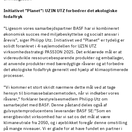
Initiativet ”Planet”: UZIN UTZ forbedrer det økologiske
fodaftryk
”Ligesom vores samarbejdspartner BASF har vi kombineret
økonomisk succes med miljøbeskyttelse og socialt ansvar i
årevis”, siger Philipp Utz. Initiativet ved ”Planet” er tydelig er
solidt forankret i 4-søjlemodellen for UZIN UTZ
virksomhedsstrategi PASSION 2025. Det erklærede mål er at
videreudvikle ressourcebesparende produkter og emballager,
at anvende produkter med bæredygtige råvarer og at forbedre
det økologiske fodaftryk generelt ved hjælp af klimaoptimerede
processer.
”Vi kommer et stort skridt nærmere dette mål ved at tage
hensyn til biomassebalancemetoden, når vi indkøber vores
råvarer,” forklarer bestyrelsesmedlem Philipp Utz om
samarbejdet med BASF. Denne påstand deles også af
gulvsystemproducentens leverandør BASF SE:”Som en
energibevidst virksomhed har vi sat os det mål at være
klimaneutrale fra 2050, og i øjeblikket foregår denne omstilling
på mange niveauer. Vi er glade for at have fundet en partner i