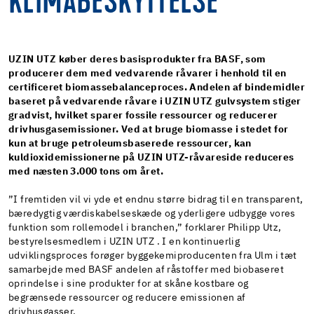
KLIMABESKYTTELSE
UZIN UTZ køber deres basisprodukter fra BASF, som
producerer dem med vedvarende råvarer i henhold til en
certificeret biomassebalanceproces. Andelen af ​​bindemidler
baseret på vedvarende råvare i UZIN UTZ gulvsystem stiger
gradvist, hvilket sparer fossile ressourcer og reducerer
drivhusgasemissioner. Ved at bruge biomasse i stedet for
kun at bruge petroleumsbaserede ressourcer, kan
kuldioxidemissionerne på UZIN UTZ-råvareside reduceres
med næsten 3.000 tons om året.
”I fremtiden vil vi yde et endnu større bidrag til en transparent,
bæredygtig værdiskabelseskæde og yderligere udbygge vores
funktion som rollemodel i branchen,” forklarer Philipp Utz,
bestyrelsesmedlem i UZIN UTZ . I en kontinuerlig
udviklingsproces forøger byggekemiproducenten fra Ulm i tæt
samarbejde med BASF andelen af råstoffer med biobaseret
oprindelse i sine produkter for at skåne kostbare og
begrænsede ressourcer og reducere emissionen af
drivhusgasser.