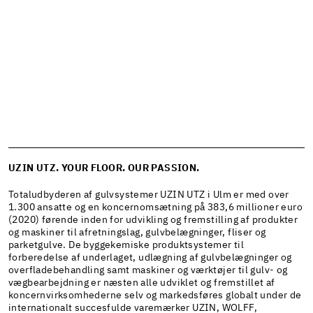
UZIN UTZ.
YOUR FLOOR.
OUR PASSION.
Totaludbyderen af gulvsystemer UZIN UTZ i Ulm er med over
1.300 ansatte og en koncernomsætning på 383,6 millioner euro
(2020) førende inden for udvikling og fremstilling af produkter
og maskiner til afretningslag, gulvbelægninger, fliser og
parketgulve. De byggekemiske produktsystemer til
forberedelse af underlaget, udlægning af gulvbelægninger og
overfladebehandling samt maskiner og værktøjer til gulv- og
vægbearbejdning er næsten alle udviklet og fremstillet af
koncernvirksomhederne selv og markedsføres globalt under de
internationalt succesfulde varemærker UZIN, WOLFF,