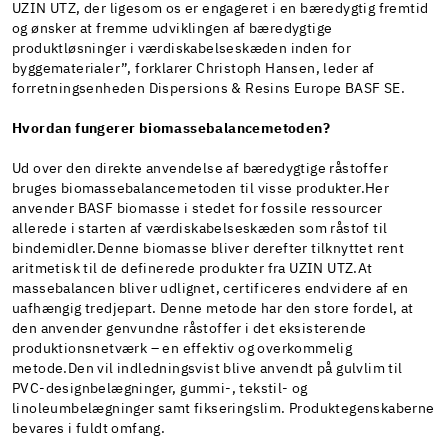
UZIN UTZ, der ligesom os er engageret i en bæredygtig fremtid
og ønsker at fremme udviklingen af bæredygtige
produktløsninger i værdiskabelseskæden inden for
byggematerialer”, forklarer Christoph Hansen, leder af
forretningsenheden Dispersions & Resins Europe BASF SE.
Hvordan fungerer
biomassebalancemetoden?
Ud over den direkte anvendelse af bæredygtige råstoffer
bruges biomassebalancemetoden til visse produkter.Her
anvender BASF biomasse i stedet for fossile ressourcer
allerede i starten af værdiskabelseskæden som råstof til
bindemidler.Denne biomasse bliver derefter tilknyttet rent
aritmetisk til de definerede produkter fra UZIN UTZ.At
massebalancen bliver udlignet, certificeres endvidere af en
uafhængig tredjepart. Denne metode har den store fordel, at
den anvender genvundne råstoffer i det eksisterende
produktionsnetværk – en effektiv og overkommelig
metode.Den vil indledningsvist blive anvendt på gulvlim til
PVC-designbelægninger, gummi-, tekstil- og
linoleumbelægninger samt fikseringslim. Produktegenskaberne
bevares i fuldt omfang.