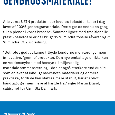
GENBRUGSMATERIALE!
Alle vores UZIN produkter, der leveres i plastdunke, er i dag
lavet af 100% genbrugsmateriale. Dette gør os endnu en gang
til en pioner i vores branche. Sammenlignet med traditionelle
plastikbeholdere er der brugt 95 % mindre fossile råvarer og 75
% mindre CO2-udledning.
"Det føles godt at kunne tilbyde kunderne merværdi gennem
innovative, 'grønne' produkter. Den nye emballage er ikke kun
en verdensnyhed med hensyn til miljøvenlig
materialesammensætning - den er også stærkere end dunke
som er lavet af ikke- genanvendte materialer og er mere
praktiske, fordi de kan stables mere stabilt, har et solidt
håndtag og er nemmere at hælde fra," siger Martin Øland,
salgschef for Uzin Utz Danmark.