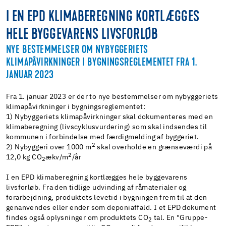
I EN EPD KLIMABEREGNING KORTLÆGGES
HELE BYGGEVARENS LIVSFORLØB
NYE BESTEMMELSER OM NYBYGGERIETS
KLIMAPÅVIRKNINGER I BYGNINGSREGLEMENTET FRA 1.
JANUAR 2023
Fra 1. januar 2023 er der to nye bestemmelser om nybyggeriets
klimapåvirkninger i bygningsreglementet:
1) Nybyggeriets klimapåvirkninger skal dokumenteres med en
klimaberegning (livscyklusvurdering) som skal indsendes til
kommunen i forbindelse med færdigmelding af byggeriet.
2
2) Nybyggeri over 1000 m
skal overholde en grænseværdi på
2
12,0 kg CO
ækv/m
/år
2
I en EPD klimaberegning kortlægges hele byggevarens
livsforløb. Fra den tidlige udvinding af råmaterialer og
forarbejdning, produktets levetid i bygningen frem til at den
genanvendes eller ender som deponiaffald. I et EPD dokument
findes også oplysninger om produktets CO
tal. En "Gruppe-
2