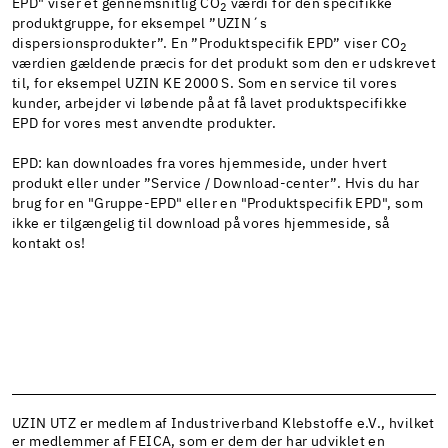
EPD" viser et gennemsnitlig CO
værdi for den specifikke
2
produktgruppe, for eksempel ”UZIN´s
dispersionsprodukter”. En ”Produktspecifik EPD” viser CO
2
værdien gældende præcis for det produkt som den er udskrevet
til, for eksempel UZIN KE 2000 S. Som en service til vores
kunder, arbejder vi løbende på at få lavet produktspecifikke
EPD for vores mest anvendte produkter.
EPD: kan downloades fra vores hjemmeside, under hvert
produkt eller under ”Service / Download-center”. Hvis du har
brug for en "Gruppe-EPD" eller en "Produktspecifik EPD", som
ikke er tilgængelig til download på vores hjemmeside, så
kontakt os!
UZIN UTZ er medlem af Industriverband Klebstoffe e.V., hvilket
er medlemmer af FEICA, som er dem der har udviklet en