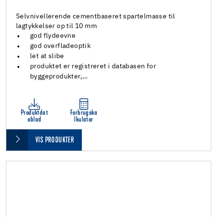
Selvnivellerende cementbaseret spartelmasse til
lagtykkelser op til 10 mm
god flydeevne
god overfladeoptik
let at slibe
produktet er registreret i databasen for
byggeprodukter,…
Produktdat
Forbrugska
ablad
lkulator
VIS PRODUKTER