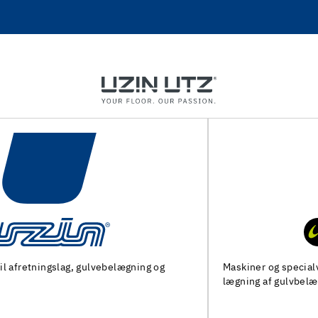
Maskiner og specialværktøj til forberedelse af undergulv og
lægning af gulvbelægninger