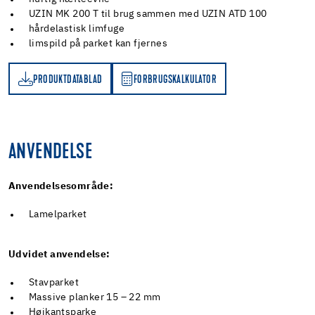
UZIN MK 200 T til brug sammen med UZIN ATD 100
hårdelastisk limfuge
limspild på parket kan fjernes
PRODUKTDATABLAD
FORBRUGSKALKULATOR
D
FORBRUGSKALKULATOR
ANVENDELSE
Anvendelsesområde:
Lamelparket
Udvidet anvendelse:
Stavparket
Massive planker 15 – 22 mm
Højkantsparke