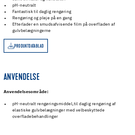
pH-neutralt
Fantastisk til daglig rengøring
Rengøring og pleje på en gang
Efterlader en smudsafvisende film på overfladen af
gulvbelægningerne
PRODUKTDATABLAD
D
ANVENDELSE
Anvendelsesområde:
pH-neutralt rengøringsmiddel,til daglig rengøring af
elastiske gulvbelægninger med velbeskyttede
overfladebehandlinger