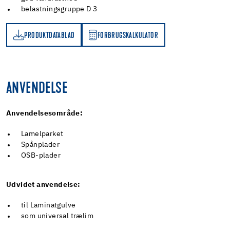
belastningsgruppe D 3
PRODUKTDATABLAD
FORBRUGSKALKULATOR
D
FORBRUGSKALKULATOR
ANVENDELSE
Anvendelsesområde:
Lamelparket
Spånplader
OSB-plader
Udvidet anvendelse:
til Laminatgulve
som universal trælim