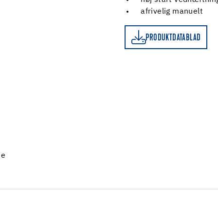
høj start vedhæftnin
afrivelig manuelt
PRODUKTDATABLAD
PRODUKTDATABLAD
ne