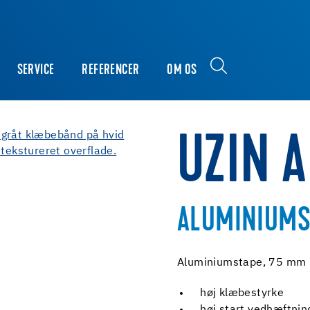
SERVICE
REFERENCER
OM OS
UZIN A
ALUMINIUMS
Aluminiumstape, 75 mm 
høj klæbestyrke