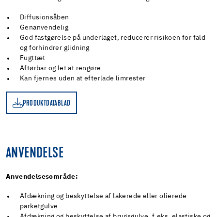
Diffusionsåben
Genanvendelig
God fastgørelse på underlaget, reducerer risikoen for fald
og forhindrer glidning
Fugttæt
Aftørbar og let at rengøre
Kan fjernes uden at efterlade limrester
PRODUKTDATABLAD
D
ANVENDELSE
Anvendelsesområde:
Afdækning og beskyttelse af lakerede eller olierede
parketgulve
Afdækning og beskyttelse af brugsgulve, f.eks. elastiske og