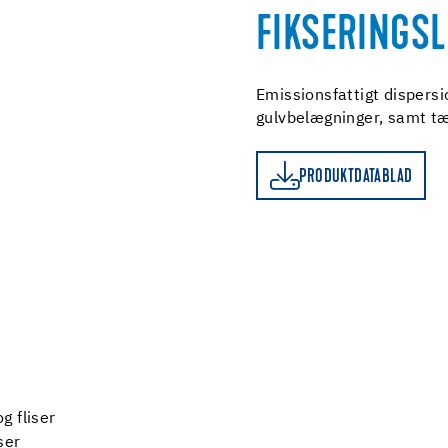
FIKSERINGS
Emissionsfattigt dispersio
gulvbelægninger, samt t
PRODUKTDATABLAD
PRODUKTDATABLAD
g fliser
ser