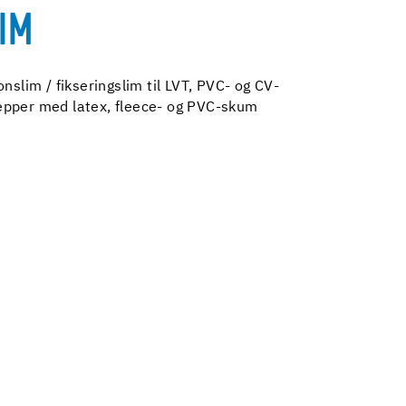
LIM
nslim / fikseringslim til LVT, PVC- og CV-
æpper med latex, fleece- og PVC-skum