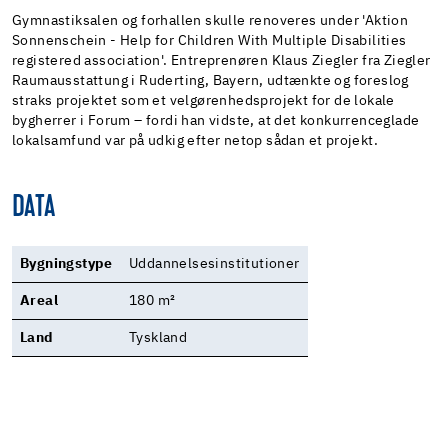
Gymnastiksalen og forhallen skulle renoveres under 'Aktion
Sonnenschein - Help for Children With Multiple Disabilities
registered association'. Entreprenøren Klaus Ziegler fra Ziegler
Raumausstattung i Ruderting, Bayern, udtænkte og foreslog
straks projektet som et velgørenhedsprojekt for de lokale
bygherrer i Forum – fordi han vidste, at det konkurrenceglade
lokalsamfund var på udkig efter netop sådan et projekt.
DATA
Bygningstype
Uddannelsesinstitutioner
Areal
180 m²
Land
Tyskland