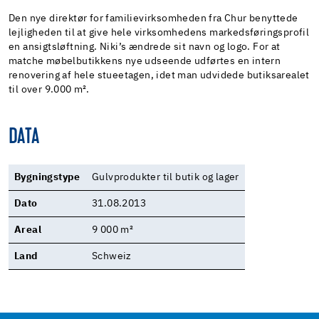
Den nye direktør for familievirksomheden fra Chur benyttede
lejligheden til at give hele virksomhedens markedsføringsprofil
en ansigtsløftning. Niki’s ændrede sit navn og logo. For at
matche møbelbutikkens nye udseende udførtes en intern
renovering af hele stueetagen, idet man udvidede butiksarealet
til over 9.000 m².
DATA
Bygningstype
Gulvprodukter til butik og lager
Dato
31.08.2013
Areal
9 000 m²
Land
Schweiz