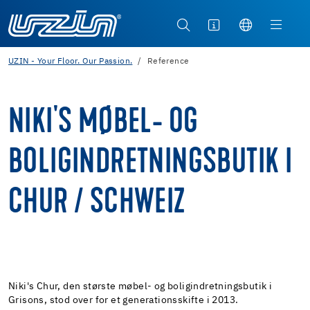
UZIN - Your Floor. Our Passion.
Reference
NIKI'S MØBEL- OG
BOLIGINDRETNINGSBUTIK I
CHUR / SCHWEIZ
Niki's Chur, den største møbel- og boligindretningsbutik i
Grisons, stod over for et generationsskifte i 2013.