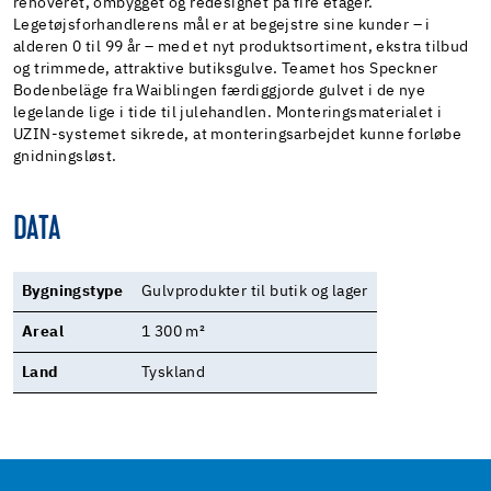
renoveret, ombygget og redesignet på fire etager.
Legetøjsforhandlerens mål er at begejstre sine kunder – i
alderen 0 til 99 år – med et nyt produktsortiment, ekstra tilbud
og trimmede, attraktive butiksgulve. Teamet hos Speckner
Bodenbeläge fra Waiblingen færdiggjorde gulvet i de nye
legelande lige i tide til julehandlen. Monteringsmaterialet i
UZIN-systemet sikrede, at monteringsarbejdet kunne forløbe
gnidningsløst.
DATA
Bygningstype
Gulvprodukter til butik og lager
Areal
1 300 m²
Land
Tyskland