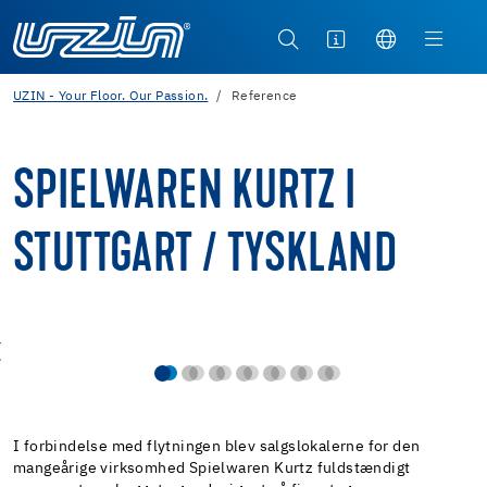
UZIN - Your Floor. Our Passion.
Reference
SPIELWAREN KURTZ I
STUTTGART / TYSKLAND
I forbindelse med flytningen blev salgslokalerne for den
mangeårige virksomhed Spielwaren Kurtz fuldstændigt