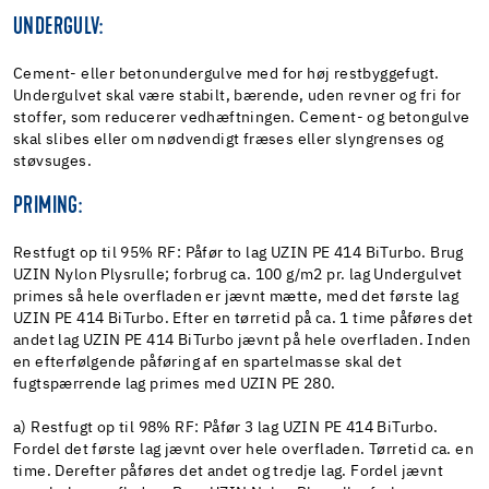
UNDERGULV:
Cement- eller betonundergulve med for høj restbyggefugt.
Undergulvet skal være stabilt, bærende, uden revner og fri for
stoffer, som reducerer vedhæftningen. Cement- og betongulve
skal slibes eller om nødvendigt fræses eller slyngrenses og
støvsuges.
PRIMING:
Restfugt op til 95% RF: Påfør to lag UZIN PE 414 BiTurbo. Brug
UZIN Nylon Plysrulle; forbrug ca. 100 g/m2 pr. lag Undergulvet
primes så hele overfladen er jævnt mætte, med det første lag
UZIN PE 414 BiTurbo. Efter en tørretid på ca. 1 time påføres det
andet lag UZIN PE 414 BiTurbo jævnt på hele overfladen. Inden
en efterfølgende påføring af en spartelmasse skal det
fugtspærrende lag primes med UZIN PE 280.
a) Restfugt op til 98% RF: Påfør 3 lag UZIN PE 414 BiTurbo.
Fordel det første lag jævnt over hele overfladen. Tørretid ca. en
time. Derefter påføres det andet og tredje lag. Fordel jævnt