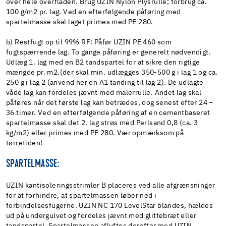
over hele overfladen. Brug UZIN Nylon Plysrulle; forbrug ca.
100 g/m2 pr. lag. Ved en efterfølgende påføring med
spartelmasse skal laget primes med PE 280.
b) Restfugt op til 99% RF: Påfør UZIN PE 460 som
fugtspærrende lag. To gange påføring er generelt nødvendigt.
Udlæg 1. lag med en B2 tandspartel for at sikre den rigtige
mængde pr. m2.(der skal min. udlægges 350-500 g i lag 1 og ca.
250 g i lag 2 (anvend her en A1 tanding til lag 2). De udlagte
våde lag kan fordeles jævnt med malerrulle. Andet lag skal
påføres når det første lag kan betrædes, dog senest efter 24 –
36 timer. Ved en efterfølgende påføring af en cementbaseret
spartelmasse skal det 2. lag strøs med Perlsand 0,8 (ca. 3
kg/m2) eller primes med PE 280. Vær opmærksom på
tørretiden!
SPARTELMASSE:
UZIN kantisoleringsstrimler B placeres ved alle afgrænsninger
for at forhindre, at spartelmassen løber ned i
forbindelsesfugerne. UZIN NC 170 LevelStar blandes, hældes
ud på undergulvet og fordeles jævnt med glittebræt eller
tandspartel. Spartelmassen afluftes derefter med UZIN