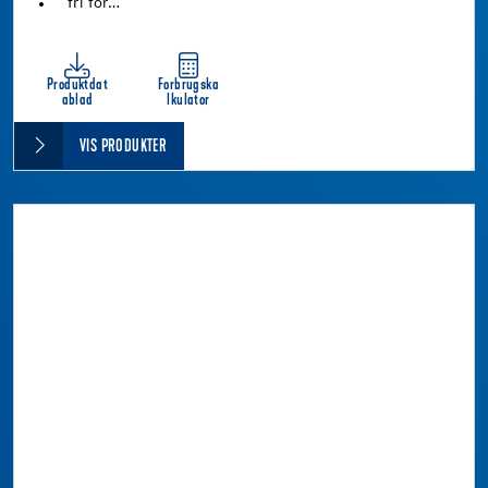
fri for…
Produktdat
Forbrugska
ablad
lkulator
VIS PRODUKTER